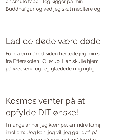
En formiddag i sengen, lettere forkølet og
en smule feber. Jeg kigger på min
Buddhafigur og ved jeg skal meditere og
straks rammer den...
Lad de døde være døde
For ca en måned siden hentede jeg min søn
fra Efterskolen i Ollerup. Han skulle hjem
på weekend og jeg glædede mig rigtig
meget til at se...
Kosmos venter på at
opfylde DIT ønske!
I mange år har jeg kæmpet en indre kamp